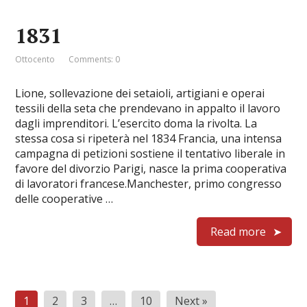
1831
Ottocento
Comments: 0
Lione, sollevazione dei setaioli, artigiani e operai
tessili della seta che prendevano in appalto il lavoro
dagli imprenditori. L’esercito doma la rivolta. La
stessa cosa si ripeterà nel 1834 Francia, una intensa
campagna di petizioni sostiene il tentativo liberale in
favore del divorzio Parigi, nasce la prima cooperativa
di lavoratori francese.Manchester, primo congresso
delle cooperative …
Read more
Paginazione
1
2
3
…
10
Next »