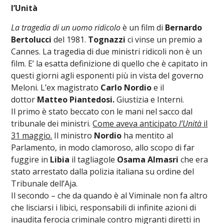
l’Unità
La tragedia di un uomo ridicolo
è un film di
Bernardo
Bertolucci
del 1981.
Tognazzi
ci vinse un premio a
Cannes. La tragedia di due ministri ridicoli non è un
film. E’ la esatta definizione di quello che è capitato in
questi giorni agli esponenti più in vista del governo
Meloni. L’ex magistrato
Carlo Nordio
e il
dottor
Matteo Piantedosi.
Giustizia e Interni.
Il primo è stato beccato con le mani nel sacco dal
tribunale dei ministri.
Come aveva anticipato
l’Unità
il
31 maggio.
Il ministro
Nordio
ha mentito al
Parlamento, in modo clamoroso, allo scopo di far
fuggire in
Libia
il tagliagole
Osama Almasri
che era
stato arrestato dalla polizia italiana su ordine del
Tribunale dell’Aja.
Il secondo – che da quando è al Viminale non fa altro
che lisciarsi i libici, responsabili di infinite azioni di
inaudita ferocia criminale contro migranti diretti in