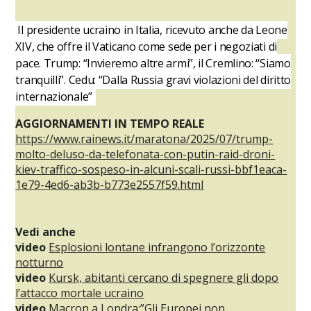
Il presidente ucraino in Italia, ricevuto anche da Leone
XIV, che offre il Vaticano come sede per i negoziati di
pace. Trump: “Invieremo altre armi”, il Cremlino: “Siamo
tranquilli”. Cedu: “Dalla Russia gravi violazioni del diritto
internazionale”
AGGIORNAMENTI IN
TEMPO REALE
https://www.rainews.it/maratona/2025/07/trump-
molto-deluso-da-telefonata-con-putin-raid-droni-
kiev-traffico-sospeso-in-alcuni-scali-russi-bbf1eaca-
1e79-4ed6-ab3b-b773e2557f59.html
Vedi anche
video
Esplosioni lontane infrangono l’orizzonte
notturno
video
Kursk, abitanti cercano di spegnere gli dopo
l’attacco mortale ucraino
video
Macron a Londra:”Gli Europei non