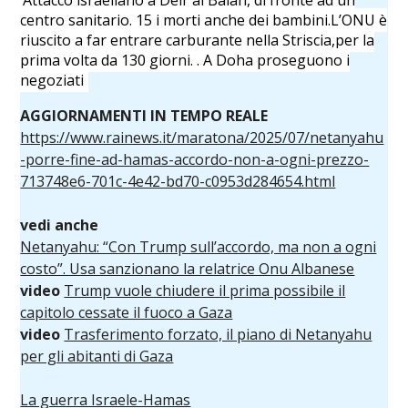
centro sanitario. 15 i morti anche dei bambini.L’ONU è
riuscito a far entrare carburante nella Striscia,per la
prima volta da 130 giorni. . A Doha proseguono i
negoziati
AGGIORNAMENTI IN
TEMPO REALE
https://www.rainews.it/maratona/2025/07/netanyahu
-porre-fine-ad-hamas-accordo-non-a-ogni-prezzo-
713748e6-701c-4e42-bd70-c0953d284654.html
vedi anche
Netanyahu: “Con Trump sull’accordo, ma non a ogni
costo”. Usa sanzionano la relatrice Onu Albanese
video
Trump vuole chiudere il prima possibile il
capitolo cessate il fuoco a Gaza
video
Trasferimento forzato, il piano di Netanyahu
per gli abitanti di Gaza
La guerra Israele-Hamas