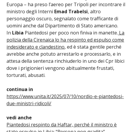
Europa – ha preso l’aereo per Tripoli per incontrare il
ministro degli Interni
Emad Trabelsi
, altro
personaggio oscuro, segnalato come trafficante di
uomini anche dal Dipartimento di Stato americano.
In
Libia
Piantedosi per poco non finiva in manette.
La
polizia della Cirenaica lo ha respinto ed espulso come
indesiderato e clandestino
, ed è stata gentile perché
avrebbe anche potuto arrestarlo e processarlo, e in
attesa della sentenza rinchiuderlo in uno dei Cpr libici
dove i prigionieri vengono abitualmente frustati,
torturati, abusati.
continua in
https://www.unita.it/2025/07/10/nordio-e-piantedosi-
due-ministri-ridicoli/
vedi anche
Piantedosi respinto da Haftar, perché il ministro è
stato espulso in Libia: “Persona non gradita”