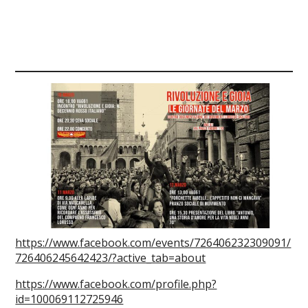
https://www.facebook.com/events/726406232309091/
726406245642423/?active_tab=about
https://www.facebook.com/profile.php?
id=100069112725946