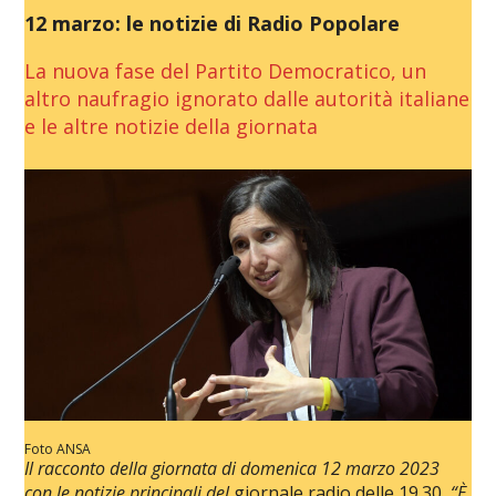
12 marzo: le notizie di Radio Popolare
La nuova fase del Partito Democratico, un
altro naufragio ignorato dalle autorità italiane
e le altre notizie della giornata
Foto ANSA
Il racconto della giornata di domenica 12 marzo 2023
con le notizie principali del
giornale radio delle 19.30
. “È