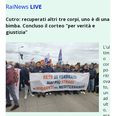
RaiNews
LIVE
Cutro: recuperati altri tre corpi, uno è di una
bimba. Concluso il corteo “per verità e
giustizia”
L’ul
tim
o
cor
po
ritr
ova
to,
un
ad
ult
o,
era