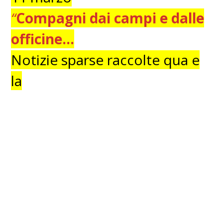
“
Compagni dai campi e dalle
officine…
Notizie sparse raccolte qua e
la