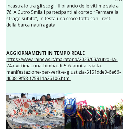
incastrato tra gli scogli. Il bilancio delle vittime sale a
76. A Cutro 5mila i partecipanti al corteo “Fermare la
strage subito”, in testa una croce fatta con i resti
della barca naufragata
AGGIORNAMENTI IN
TEMPO REALE
https://www.rainews.it/maratona/2023/03/cutro–la-
74a-vittima–una-bimba-di-5-6-anni-al-via-la-
manifestazione-per-verit-e-giustizia-5151dde9-6e66-
4608-9f58-f75811a26106.html