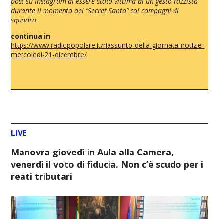
post su Instagram di essere stato vittima di un gesto razzista
durante il momento del “Secret Santa” coi compagni di
squadra.
continua in
https://www.radiopopolare.it/riassunto-della-giornata-notizie-
mercoledi-21-dicembre/
LIVE
Manovra giovedì in Aula alla Camera,
venerdì il voto di fiducia. Non c’è scudo per i
reati tributari