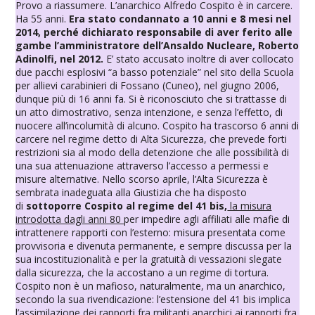
Provo a riassumere. L’anarchico Alfredo Cospito è in carcere.
Ha 55 anni.
Era stato condannato a 10 anni e 8 mesi nel
2014, perché dichiarato responsabile di aver ferito alle
gambe l’amministratore dell’Ansaldo Nucleare, Roberto
Adinolfi, nel 2012.
E’ stato accusato inoltre di aver collocato
due pacchi esplosivi “a basso potenziale” nel sito della Scuola
per allievi carabinieri di Fossano (Cuneo), nel giugno 2006,
dunque più di 16 anni fa. Si è riconosciuto che si trattasse di
un atto dimostrativo, senza intenzione, e senza l’effetto, di
nuocere all’incolumità di alcuno. Cospito ha trascorso 6 anni di
carcere nel regime detto di Alta Sicurezza, che prevede forti
restrizioni sia al modo della detenzione che alle possibilità di
una sua attenuazione attraverso l’accesso a permessi e
misure alternative. Nello scorso aprile, l’Alta Sicurezza è
sembrata inadeguata alla Giustizia che ha disposto
di
sottoporre Cospito al regime del 41 bis,
la misura
introdotta dagli anni 80
per impedire agli affiliati alle mafie di
intrattenere rapporti con l’esterno: misura presentata come
provvisoria e divenuta permanente, e sempre discussa per la
sua incostituzionalità e per la gratuità di vessazioni slegate
dalla sicurezza, che la accostano a un regime di tortura.
Cospito non è un mafioso, naturalmente, ma un anarchico,
secondo la sua rivendicazione: l’estensione del 41 bis implica
l’assimilazione dei rapporti fra militanti anarchici ai rapporti fra