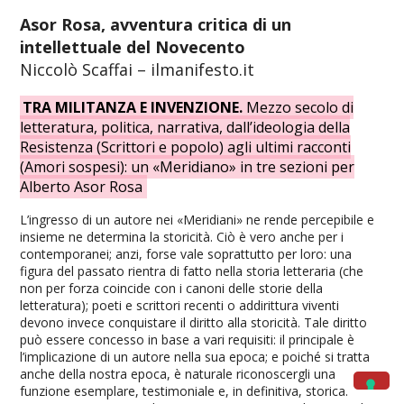
Asor Rosa, avventura critica di un
intellettuale del Novecento
Niccolò Scaffai – ilmanifesto.it
TRA MILITANZA E INVENZIONE.
Mezzo secolo di
letteratura, politica, narrativa, dall’ideologia della
Resistenza (Scrittori e popolo) agli ultimi racconti
(Amori sospesi): un «Meridiano» in tre sezioni per
Alberto Asor Rosa
L’ingresso di un autore nei «Meridiani» ne rende percepibile e
insieme ne determina la storicità. Ciò è vero anche per i
contemporanei; anzi, forse vale soprattutto per loro: una
figura del passato rientra di fatto nella storia letteraria (che
non per forza coincide con i canoni delle storie della
letteratura); poeti e scrittori recenti o addirittura viventi
devono invece conquistare il diritto alla storicità. Tale diritto
può essere concesso in base a vari requisiti: il principale è
l’implicazione di un autore nella sua epoca; e poiché si tratta
anche della nostra epoca, è naturale riconoscergli una
funzione esemplare, testimoniale e, in definitiva, storica.