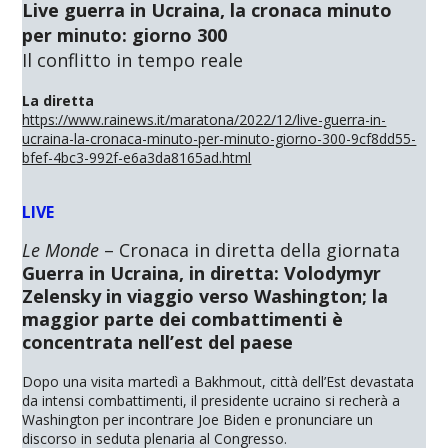
Live guerra in Ucraina, la cronaca minuto
per minuto: giorno 300
Il conflitto in tempo reale
La diretta
https://www.rainews.it/maratona/2022/12/live-guerra-in-
ucraina-la-cronaca-minuto-per-minuto-giorno-300-9cf8dd55-
bfef-4bc3-992f-e6a3da8165ad.html
LIVE
Le Monde
– Cronaca in diretta della giornata
Guerra in Ucraina, in diretta: Volodymyr
Zelensky in viaggio verso Washington; la
maggior parte dei combattimenti è
concentrata nell’est del paese
Dopo una visita martedì a Bakhmout, città dell’Est devastata
da intensi combattimenti, il presidente ucraino si recherà a
Washington per incontrare Joe Biden e pronunciare un
discorso in seduta plenaria al Congresso.