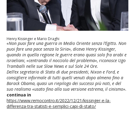
Henry Kissinger e Mario Draghi
«Non puoi fare una guerra in Medio Oriente senza l’Egitto. Non
puoi fare una pace senza la Siria», diceva Henry Kissinger,
quando in quella regione le guerre erano quasi solo fra arabi e
israeliani, «centrando il nocciolo del problema», riconosce Ugo
Tramballi nelle sue Slow News e sul Sole 24 Ore.
Dell’ex segretario di Stato di due presidenti, Nixon e Ford, e
consigliere informale di tutti quelli venuti dopo almeno fino a
Barack Obama, quasi un riepilogo dei successi più noti, e del
suo realismo «usato fino alla sua versione estrema, il cinismo».
continua in
https://www.remocontro.it/2022/12/21/kissinger-e-la-
differenza-tra-statisti-e-semplici-capi-di-stato/