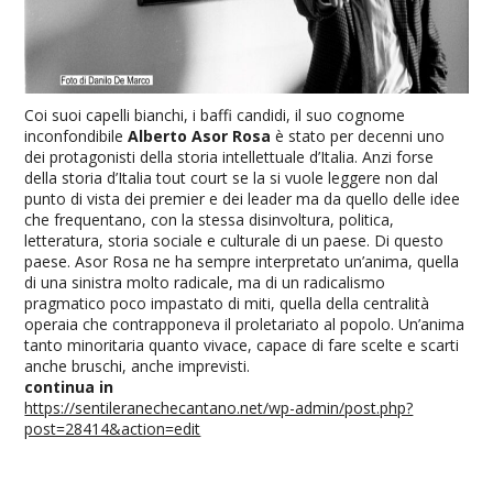
Coi suoi capelli bianchi, i baffi candidi, il suo cognome
inconfondibile
Alberto Asor Rosa
è stato per decenni uno
dei protagonisti della storia intellettuale d’Italia. Anzi forse
della storia d’Italia tout court se la si vuole leggere non dal
punto di vista dei premier e dei leader ma da quello delle idee
che frequentano, con la stessa disinvoltura, politica,
letteratura, storia sociale e culturale di un paese. Di questo
paese. Asor Rosa ne ha sempre interpretato un’anima, quella
di una sinistra molto radicale, ma di un radicalismo
pragmatico poco impastato di miti, quella della centralità
operaia che contrapponeva il proletariato al popolo. Un’anima
tanto minoritaria quanto vivace, capace di fare scelte e scarti
anche bruschi, anche imprevisti.
continua in
https://sentileranechecantano.net/wp-admin/post.php?
post=28414&action=edit