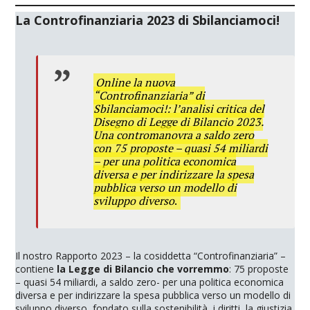
La Controfinanziaria 2023 di Sbilanciamoci!
Online la nuova
“Controfinanziaria” di
Sbilanciamoci!: l’analisi critica del
Disegno di Legge di Bilancio 2023.
Una contromanovra a saldo zero
con 75 proposte – quasi 54 miliardi
– per una politica economica
diversa e per indirizzare la spesa
pubblica verso un modello di
sviluppo diverso
.
Il nostro Rapporto 2023 – la cosiddetta “Controfinanziaria” –
contiene
la Legge di Bilancio che vorremmo
: 75 proposte
– quasi 54 miliardi, a saldo zero- per una politica economica
diversa e per indirizzare la spesa pubblica verso un modello di
sviluppo diverso, fondato sulla sostenibilità, i diritti, la giustizia