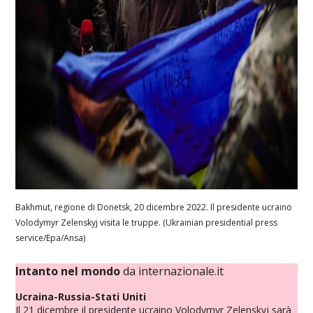
Bakhmut, regione di Donetsk, 20 dicembre 2022. Il presidente ucraino
Volodymyr Zelenskyj visita le truppe. (Ukrainian presidential press
service/Epa/Ansa)
Intanto nel mondo
da internazionale.it
Ucraina-Russia-Stati Uniti
Il 21 dicembre il presidente ucraino
Volodymyr Zelenskyj sarà