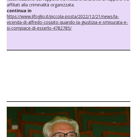
affiliati alla criminalità organizzata.
continua in
https://www.ilfoglio.it/piccola-posta/2022/12/21/news/la-
vicenda-di-alfredo-cospito-quando-la-giustizia-e-smisurata-e-
si-compiace-di-esserlo-4782785/