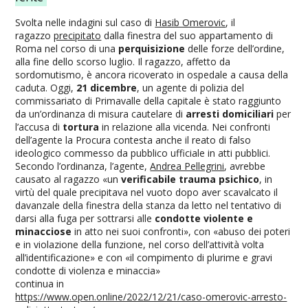
Svolta nelle indagini sul caso di
Hasib Omerovic
, il
ragazzo
precipitato
dalla finestra del suo appartamento di
Roma nel corso di una
perquisizione
delle forze dell’ordine,
alla fine dello scorso luglio. Il ragazzo, affetto da
sordomutismo, è ancora ricoverato in ospedale a causa della
caduta. Oggi,
21 dicembre
, un agente di polizia del
commissariato di Primavalle della capitale è stato raggiunto
da un’ordinanza di misura cautelare di
arresti domiciliari
per
l’accusa di
tortura
in relazione alla vicenda. Nei confronti
dell’agente la Procura contesta anche il reato di falso
ideologico commesso da pubblico ufficiale in atti pubblici.
Secondo l’ordinanza, l’agente,
Andrea Pellegrini
, avrebbe
causato al ragazzo «un
verificabile trauma psichico
, in
virtù del quale precipitava nel vuoto dopo aver scavalcato il
davanzale della finestra della stanza da letto nel tentativo di
darsi alla fuga per sottrarsi alle
condotte violente e
minacciose
in atto nei suoi confronti», con «abuso dei poteri
e in violazione della funzione, nel corso dell’attività volta
all’identificazione» e con «il compimento di plurime e gravi
condotte di violenza e minaccia»
continua in
https://www.open.online/2022/12/21/caso-omerovic-arresto-