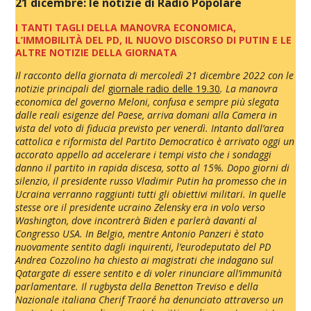
21 dicembre: le notizie di Radio Popolare
I TANTI TAGLI DELLA MANOVRA ECONOMICA,
L’IMMOBILITÀ DEL PD, IL NUOVO DISCORSO DI PUTIN E LE
ALTRE NOTIZIE DELLA GIORNATA
Il racconto della giornata di mercoledì 21 dicembre 2022 con le
notizie principali del
giornale radio delle 19.30
. La manovra
economica del governo Meloni, confusa e sempre più slegata
dalle reali esigenze del Paese, arriva domani alla Camera in
vista del voto di fiducia previsto per venerdì. Intanto dall’area
cattolica e riformista del Partito Democratico è arrivato oggi un
accorato appello ad accelerare i tempi visto che i sondaggi
danno il partito in rapida discesa, sotto al 15%. Dopo giorni di
silenzio, il presidente russo Vladimir Putin ha promesso che in
Ucraina verranno raggiunti tutti gli obiettivi militari. In quelle
stesse ore il presidente ucraino Zelensky era in volo verso
Washington, dove incontrerà Biden e parlerà davanti al
Congresso USA. In Belgio, mentre Antonio Panzeri è stato
nuovamente sentito dagli inquirenti, l’eurodeputato del PD
Andrea Cozzolino ha chiesto ai magistrati che indagano sul
Qatargate di essere sentito e di voler rinunciare all’immunità
parlamentare. Il rugbysta della Benetton Treviso e della
Nazionale italiana Cherif Traoré ha denunciato attraverso un