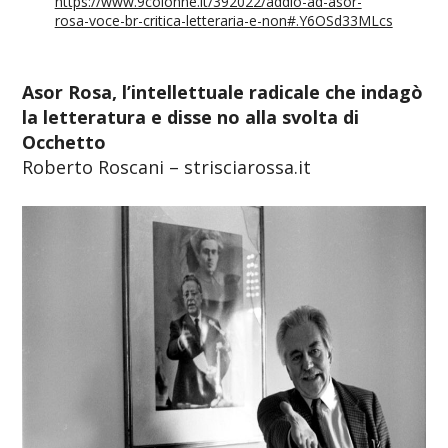
https://www.9colonne.it/392022/addio-ad-asor-
rosa-voce-br-critica-letteraria-e-non#.Y6OSd33MLcs
Asor Rosa, l’intellettuale radicale che indagò
la letteratura e disse no alla svolta di
Occhetto
Roberto Roscani – strisciarossa.it