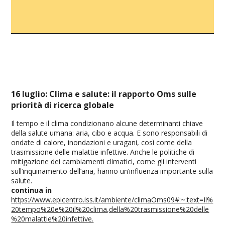
16 luglio: Clima e salute: il rapporto Oms sulle
priorità di ricerca globale
Il tempo e il clima condizionano alcune determinanti chiave
della salute umana: aria, cibo e acqua. E sono responsabili di
ondate di calore, inondazioni e uragani, così come della
trasmissione delle malattie infettive. Anche le politiche di
mitigazione dei cambiamenti climatici, come gli interventi
sull’inquinamento dell’aria, hanno un’influenza importante sulla
salute.
continua in
https://www.epicentro.iss.it/ambiente/climaOms09#:~:text=Il%
20tempo%20e%20il%20clima,della%20trasmissione%20delle
%20malattie%20infettive.