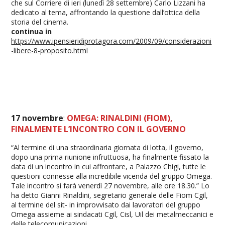
che sul Corriere di ieri (lunedì 28 settembre) Carlo Lizzani ha
dedicato al tema, affrontando la questione dall’ottica della
storia del cinema.
continua in
https://www.ipensieridiprotagora.com/2009/09/considerazioni
-libere-8-proposito.html
17 novembre
:
OMEGA: RINALDINI (FIOM),
FINALMENTE L’INCONTRO CON IL GOVERNO
“Al termine di una straordinaria giornata di lotta, il governo,
dopo una prima riunione infruttuosa, ha finalmente fissato la
data di un incontro in cui affrontare, a Palazzo Chigi, tutte le
questioni connesse alla incredibile vicenda del gruppo Omega.
Tale incontro si farà venerdì 27 novembre, alle ore 18.30.” Lo
ha detto Gianni Rinaldini, segretario generale delle Fiom Cgil,
al termine del sit- in improvvisato dai lavoratori del gruppo
Omega assieme ai sindacati Cgil, Cisl, Uil dei metalmeccanici e
delle telecomunicazioni.