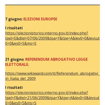
7 giugno:
ELEZIONI EUROPEE
I risultati
https://elezionistorico.interno.gov.it/index.php?
tpel=E&dtel=07/06/2009&tpa=Y&tpe=A&lev0=0&levsut
0=0&es0=S&ms=S
21 giugno
:
REFERENDUM ABROGATIVO LEGGE
ELETTORALE.
https://www.wikiwand.com/it/Re
ferendum_abrogativi_
in_Italia_del_2009
I risultati
https://elezionistorico.interno.gov.it/index.php?
tpel=F&dtel=21/06/2009&tpa=Y&tpe=A&lev0=0&levsut
0=0&es0=S&ms=S