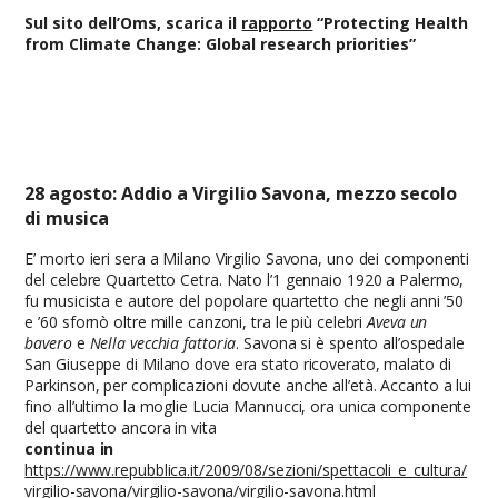
Sul sito dell’Oms, scarica il
rapporto
“Protecting Health
from Climate Change: Global research priorities”
28 agosto: Addio a Virgilio Savona, mezzo secolo
di musica
E’ morto ieri sera a Milano Virgilio Savona, uno dei componenti
del celebre Quartetto Cetra. Nato l’1 gennaio 1920 a Palermo,
fu musicista e autore del popolare quartetto che negli anni ’50
e ’60 sfornò oltre mille canzoni, tra le più celebri
Aveva un
bavero
e
Nella vecchia fattoria
. Savona si è spento all’ospedale
San Giuseppe di Milano dove era stato ricoverato, malato di
Parkinson, per complicazioni dovute anche all’età. Accanto a lui
fino all’ultimo la moglie Lucia Mannucci, ora unica componente
del quartetto ancora in vita
continua in
https://www.repubblica.it/2009/08/sezioni/spettacoli_e_cultura/
virgilio-savona/virgilio-savona/virgilio-savona.html