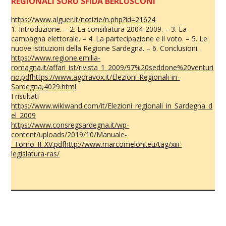
REGIONALI SORU SFIDA BERLUSCONI
https://www.alguer.it/notizie/n.php?id=21624
1. Introduzione. – 2. La consiliatura 2004-2009. – 3. La
campagna elettorale. – 4. La partecipazione e il voto. – 5. Le
nuove istituzioni della Regione Sardegna. – 6. Conclusioni.
https://www.regione.emilia-
romagna.it/affari_ist/rivista_1_2009/97%20seddone%20venturi
no.pdf
https://www.agoravox.it/Elezioni-Regionali-in-
Sardegna,4029.html
I risultati
https://www.wikiwand.com/it/Elezioni_regionali_in_Sardegna_d
el_2009
https://www.consregsardegna.it/wp-
content/uploads/2019/10/Manuale-
_Tomo_II_XV.pdf
http://www.marcomeloni.eu/tag/xiii-
legislatura-ras/