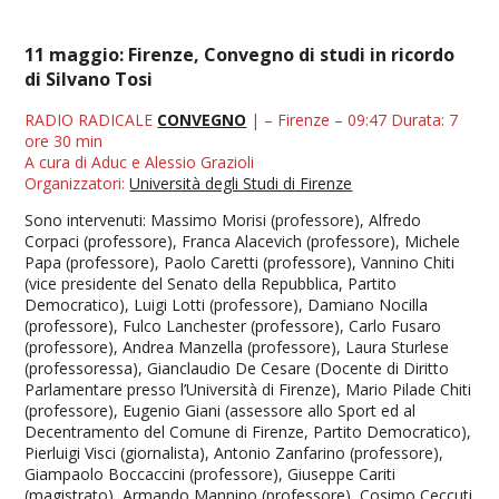
11 maggio: Firenze, Convegno di studi in ricordo
di Silvano Tosi
RADIO RADICALE
CONVEGNO
| – Firenze – 09:47 Durata: 7
ore 30 min
A cura di Aduc e Alessio Grazioli
Organizzatori:
Università degli Studi di Firenze
Sono intervenuti: Massimo Morisi (professore), Alfredo
Corpaci (professore), Franca Alacevich (professore), Michele
Papa (professore), Paolo Caretti (professore), Vannino Chiti
(vice presidente del Senato della Repubblica, Partito
Democratico), Luigi Lotti (professore), Damiano Nocilla
(professore), Fulco Lanchester (professore), Carlo Fusaro
(professore), Andrea Manzella (professore), Laura Sturlese
(professoressa), Gianclaudio De Cesare (Docente di Diritto
Parlamentare presso l’Università di Firenze), Mario Pilade Chiti
(professore), Eugenio Giani (assessore allo Sport ed al
Decentramento del Comune di Firenze, Partito Democratico),
Pierluigi Visci (giornalista), Antonio Zanfarino (professore),
Giampaolo Boccaccini (professore), Giuseppe Cariti
(magistrato), Armando Mannino (professore), Cosimo Ceccuti