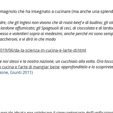
romagnolo che ha insegnato a cucinare (ma anche una splendid
 che gli Inglesi non vivono che di roast-beef e di budino; gli ola
 lardone affumicato; gli Spagnuoli di ceci, di cioccolata e di lardo
 spesso e volentieri sopra ai medesimi, anche perché mi sono semp
maccheroni, e vi dirò in che modo
19/06/da-la-scienza-in-cucina-e-larte-di.html
e noi stessi e la nostra nazione, un cucchiaio alla volta. Ora toc
n cucina e l’arte di mangiar bene
:
approfonditelo e lo scopriret
ione, Giunti 2011)
versale ideata per celebrare il cinquantenario dell’unificazion