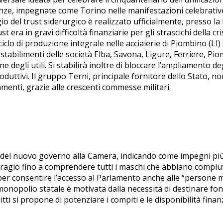
irenze, impegnate come Torino nelle manifestazioni celebrativ
io del trust siderurgico è realizzato ufficialmente, presso la 
ust era in gravi difficoltà finanziarie per gli strascichi della cr
iclo di produzione integrale nelle acciaierie di Piombino (LI) 
 stabilimenti delle società Elba, Savona, Ligure, Ferriere, Pi
ne degli utili. Si stabilirà inoltre di bloccare l’ampliamento d
duttivi. Il gruppo Terni, principale fornitore dello Stato, no
iamenti, grazie alle crescenti commesse militari.
a del nuovo governo alla Camera, indicando come impegni più 
agio fino a comprendere tutti i maschi che abbiano compiuto
i per consentire l’accesso al Parlamento anche alle “persone 
l monopolio statale è motivata dalla necessità di destinare fon
olitti si propone di potenziare i compiti e le disponibilità finan