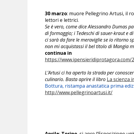
30 marzo
: muore Pellegrino Artusi, il 
lettori e lettrici.
Se è vero, come dice Alessandro Dumas padre,
di formaggio; i Tedeschi di sauer-kraut e di
ci sarà da fare le meraviglie se io ritorno
non mi acquistassi il bel titolo di Mangia 
continua in
https://www.ipensieridiprotagora.com/20
L’Artusi ci ha aperto la strada per conoscer
culinario. Basta aprire il libro
La scienza i
Bottura, ristampa anastatica prima ediz
http://www.pellegrinoartusi.it/
Aprile
:
Torino
, si apre l’Esposizione uni