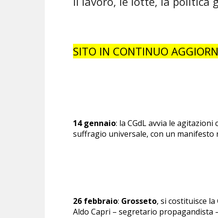
Il lavoro, le lotte, la politic
SITO IN CONTINUO AGGIO
14 gennaio
: la CGdL avvia le agitazioni
suffragio universale, con un manifesto r
26 febbraio
:
Grosseto
, si costituisce l
Aldo Capri – segretario propagandista – 