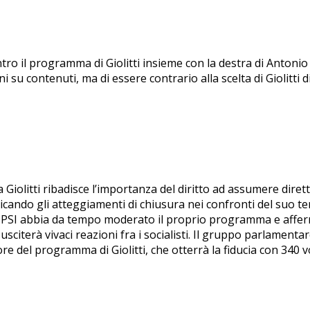
ro il programma di Giolitti insieme con la destra di Antonio Sa
ni su contenuti, ma di essere contrario alla scelta di Giolitti
a Giolitti ribadisce l’importanza del diritto ad assumere diret
ticando gli atteggiamenti di chiusura nei confronti del suo te
me il PSI abbia da tempo moderato il proprio programma e aff
 susciterà vivaci reazioni fra i socialisti. Il gruppo parlame
e del programma di Giolitti, che otterrà la fiducia con 340 vo