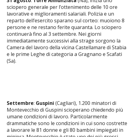
31 agosto
:
Torre Annunziata
(Na), inizia uno
sciopero generale per l’ottenimento delle 10 ore
lavorative e miglioramenti salariali. Polizia e un
reparto dell’esercito sparano sul corteo: muoiono 8
persone e ne restano ferite quaranta. Lo sciopero
continuerà fino al 3 settembre. Nei giorni
immediatamente successivi alla strage sorgono la
Camera del lavoro della vicina Castellamare di Stabia
e le prime Leghe di categoria a Gragnano e Scafati
(Sa).
Settembre
:
Guspini
(Cagliari), 1.200 minatori di
Montevecchio di Guspini scioperano chiedendo più
umane condizioni di lavoro. Particolarmente
drammatiche sono le condizioni in cui sono costrette
a lavorare le 81 donne e gli 80 bambini impiegati in
miniera. Montevecchio è stato uno dei più grossi