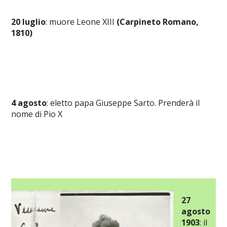
20 luglio
: muore Leone XIII
(Carpineto Romano,
1810)
4 agosto
: eletto papa Giuseppe Sarto. Prenderà il
nome di Pio X
27
agosto
1903
: il