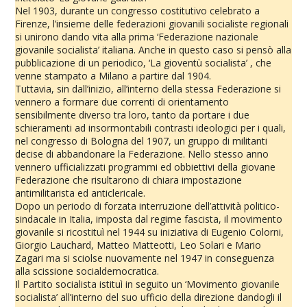
Nel 1903, durante un congresso costitutivo celebrato a
Firenze, l’insieme delle federazioni giovanili socialiste regionali
si unirono dando vita alla prima ‘Federazione nazionale
giovanile socialista’ italiana. Anche in questo caso si pensò alla
pubblicazione di un periodico, ‘La gioventù socialista’ , che
venne stampato a Milano a partire dal 1904.
Tuttavia, sin dall’inizio, all’interno della stessa Federazione si
vennero a formare due correnti di orientamento
sensibilmente diverso tra loro, tanto da portare i due
schieramenti ad insormontabili contrasti ideologici per i quali,
nel congresso di Bologna del 1907, un gruppo di militanti
decise di abbandonare la Federazione. Nello stesso anno
vennero ufficializzati programmi ed obbiettivi della giovane
Federazione che risultarono di chiara impostazione
antimilitarista ed anticlericale.
Dopo un periodo di forzata interruzione dell’attività politico-
sindacale in Italia, imposta dal regime fascista, il movimento
giovanile si ricostituì nel 1944 su iniziativa di Eugenio Colorni,
Giorgio Lauchard, Matteo Matteotti, Leo Solari e Mario
Zagari ma si sciolse nuovamente nel 1947 in conseguenza
alla scissione socialdemocratica.
Il Partito socialista istituì in seguito un ‘Movimento giovanile
socialista’ all’interno del suo ufficio della direzione dandogli il