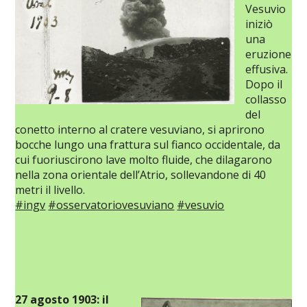
Vesuvio
iniziò
una
eruzione
effusiva.
Dopo il
collasso
del
conetto interno al cratere vesuviano, si aprirono
bocche lungo una frattura sul fianco occidentale, da
cui fuoriuscirono lave molto fluide, che dilagarono
nella zona orientale dell’Atrio, sollevandone di 40
metri il livello.
#ingv
#osservatoriovesuviano
#vesuvio
27 agosto 1903: il