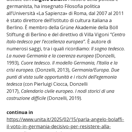
germanista, ha insegnato Filosofia politica
all’Università «La Sapienza» di Roma, dal 2007 al 2011
è stato direttore dell’Istituto di cultura italiana a
Berlino. È membro della Grüne Akademie della Böll
Stiftung di Berlino e del direttivo di Villa Vigoni
“Centro
italo-tedesco per l’eccellenza europea”.
È autore di
numerosi saggi, tra i quali ricordiamo:
Il sogno tedesco.
La nuova Germania e la coerenza europea
(Donzelli,
1993)
, Cuore tedesco. Il modello Germania, l’Italia e la
crisi europea.
(Donzelli, 2013),
Germania/Europa. Due
punti di vista sulle opportunità e i rischi dell’egemonia
tedesca
(con Pierluigi Ciocca, Donzelli
2017),
Calendario civile europeo. I nodi storici di una
costruzione difficile
(Donzelli, 2019).
continua in
https://www.unita.it/2025/02/15/parla-angelo-bolaffi-
il-voto-in-germania-decisivo-per-resistere-alla-